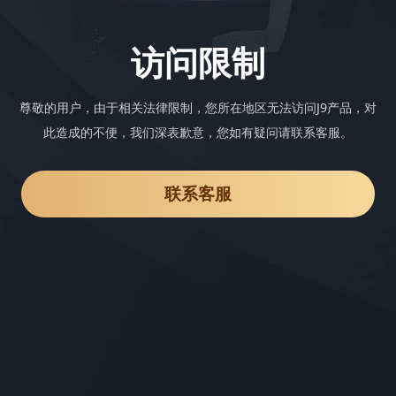
访问限制
尊敬的用户，由于相关法律限制，您所在地区无法访问J9产品，对
此造成的不便，我们深表歉意，您如有疑问请联系客服。
联系客服