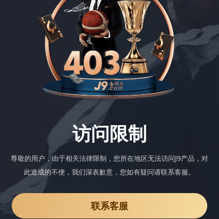
访问限制
尊敬的用户，由于相关法律限制，您所在地区无法访问J9产品，对
此造成的不便，我们深表歉意，您如有疑问请联系客服。
联系客服