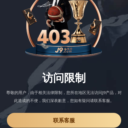
访问限制
尊敬的用户，由于相关法律限制，您所在地区无法访问J9产品，对
此造成的不便，我们深表歉意，您如有疑问请联系客服。
联系客服